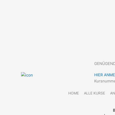
GENÜGEND 
HIER ANM
Kursnumme
HOME
ALLE KURSE
A