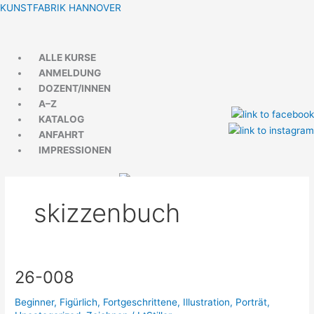
Zum
Menü
Menü
KUNSTFABRIK HANNOVER
Inhalt
springen
ALLE KURSE
ANMELDUNG
DOZENT/INNEN
A–Z
KATALOG
ANFAHRT
IMPRESSIONEN
skizzenbuch
26-008
26-
008
Beginner
,
Figürlich
,
Fortgeschrittene
,
Illustration
,
Porträt
,