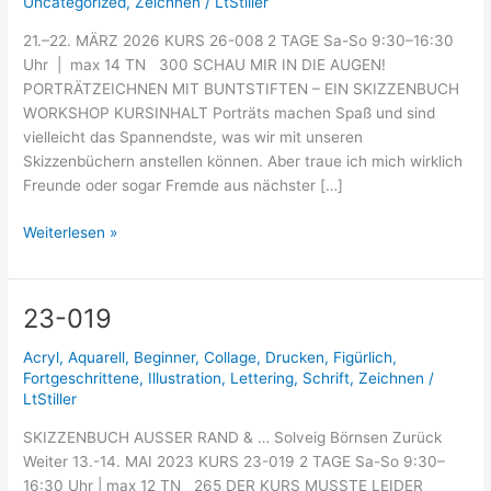
Uncategorized
,
Zeichnen
/
LtStiller
21.–22. MÄRZ 2026 KURS 26-008 2 TAGE Sa-So 9:30–16:30
Uhr | max 14 TN 300 SCHAU MIR IN DIE AUGEN!
PORTRÄTZEICHNEN MIT BUNTSTIFTEN – EIN SKIZZENBUCH
WORKSHOP KURSINHALT Porträts machen Spaß und sind
vielleicht das Spannendste, was wir mit unseren
Skizzenbüchern anstellen können. Aber traue ich mich wirklich
Freunde oder sogar Fremde aus nächster […]
Weiterlesen »
23-019
23-
019
Acryl
,
Aquarell
,
Beginner
,
Collage
,
Drucken
,
Figürlich
,
Fortgeschrittene
,
Illustration
,
Lettering
,
Schrift
,
Zeichnen
/
LtStiller
SKIZZENBUCH AUSSER RAND & … Solveig Börnsen Zurück
Weiter 13.-14. MAI 2023 KURS 23-019 2 TAGE Sa-So 9:30–
16:30 Uhr | max 12 TN 265 DER KURS MUSSTE LEIDER